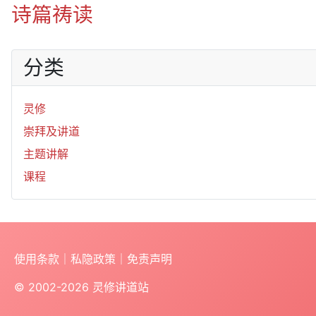
诗篇祷读
分类
灵修
崇拜及讲道
主题讲解
课程
使用条款
｜
私隐政策
｜
免责声明
© 2002-2026
灵修讲道站