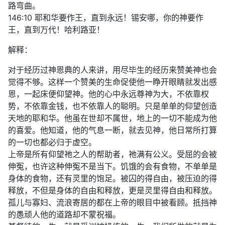
路弯曲。
146:10 耶和华要作王，直到永远！锡安哪，你的神要作
王，直到万代！哈利路亚！
解释：
对于经历过神恩典的人来讲，用尽毕生的经历来赞美神也会
觉得不够。这样一个赞美的生命促使他一睁开眼睛就发出感
恩，一起床便仰望神。他的心中永远尊神为大，不依靠权
势，不依靠金钱，也不依靠人的聪明。只是单单的仰望创造
天地的耶和华。他虽在世却不属世，地上的一切不能成为他
的喜爱。他知道，他的气息一断，就去见神，他日常所打算
的一切也都必归于虚空。
上帝是所有仰望祂之人的帮助者，祂满有公义。受屈的会被
伸冤，也许这种伸冤不是当下。饥饿的会有食物，不单单是
身体的食物，还有灵里的饱足。被囚的得自由，被压迫的得
释放，不但是身体的自由和释放，更是灵里得自由和释放。
孤儿与寡妇、流浪寄居的都在上帝的眼目中被看顾。抵挡神
的愚顽人他的道路却不蒙祝福。