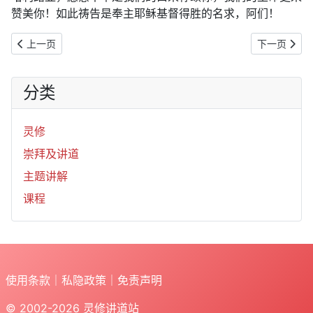
赞美你！如此祷告是奉主耶稣基督得胜的名求，阿们！
上一篇文章: 2019年12月26日：赞美神是合宜的（诗147:1-11）
下一篇文章: 
上一页
下一页
分类
灵修
崇拜及讲道
主题讲解
课程
使用条款
｜
私隐政策
｜
免责声明
© 2002-2026
灵修讲道站