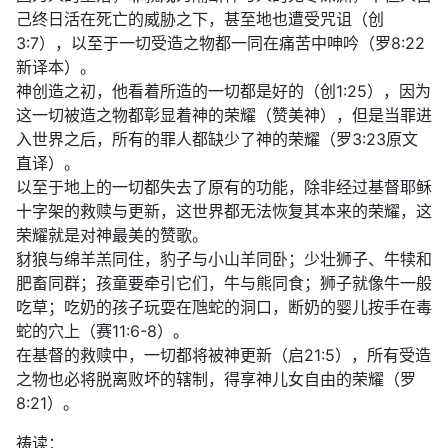
己终日活在死亡的威胁之下，甚至地也遭受咒诅（创
3:7），以至于一切受造之物都一同在痛苦中呻吟（罗8:22
新译本）。
神创造之初，他看着所造的一切都是好的（创1:25），因为
这一切被造之物都彰显着神的荣耀（赞美神），但是当罪进
入世界之后，所有的罪人都缺少了神的荣耀（罗3:23原文
直译）。
以至于地上的一切都失去了原有的功能，除非经过基督耶稣
十字架的救赎与更新，这世界都无法恢复其本来的荣耀，这
荣耀就是对神最美的赞歌。
豺狼与绵羊羔同住，豹子与小山羊同卧；少壮狮子、牛犊和
肥畜同群；孩童要牵引它们，牛与熊同食；狮子就像牛一般
吃草；吃奶的孩子玩耍在虺蛇的洞口，断奶的婴儿按手在毒
蛇的穴上（赛11:6-8）。
在基督的救赎中，一切都将被神更新（启21:5），所有受造
之物也必将脱离败坏的辖制，得享神儿女自由的荣耀（罗
8:21）。
祷读：