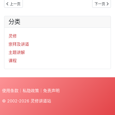
上一篇文章: 2019年12月30日：圣徒的赞美（诗149:1-9）
下一篇文章: 
上一页
下一页
分类
灵修
崇拜及讲道
主题讲解
课程
使用条款
｜
私隐政策
｜
免责声明
© 2002-2026
灵修讲道站