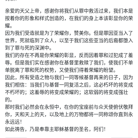
亲爱的天父上帝，感谢你将我们从罪中救活过来，我们本是
按着你的形象和样式创造的，在我们的身上本该彰显你的荣
耀。
因为我们受造就是为了荣耀你，赞美你。但是罪因亚当入了
世界，死就临到了众人，以至于我们这些亚当的后裔都堕入
到了罪与死的深渊中。
我们的存在不再是你荣耀的彰显，反而因着罪和过犯成了羞
辱。但是我们实在感谢你在基督里救赎了我们，使我们不单
单脱离了罪和死的权势，又使我们得着荣耀的盼望。
因此，所有受造之物与我们一同等候基督再来的日子，因为
我们相信：当我们与基督一同复活之后，这必朽坏的将变成
不朽坏的；这羞辱的将变成荣耀的；这软弱的将变成强壮
的。
那时我们必然会在永恒中，在你的宝座前与众天使俯伏敬拜
你，天和天上的天，以及地上的万物都将一同称颂你直到永
永远远！
如此祷告，乃是奉靠主耶稣基督的圣名，阿们！