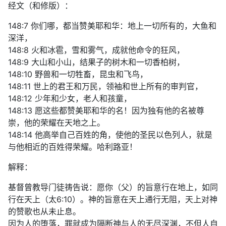
经文（和修版）：
148:7 你们哪，都当赞美耶和华：地上一切所有的，大鱼和
深洋，
148:8 火和冰雹，雪和雾气，成就他命令的狂风，
148:9 大山和小山，结果子的树木和一切香柏树，
148:10 野兽和一切牲畜，昆虫和飞鸟，
148:11 世上的君王和万民，领袖和世上所有的审判官，
148:12 少年和少女，老人和孩童，
148:13 愿这些都赞美耶和华的名！因为独有他的名被尊
崇，他的荣耀在天地之上。
148:14 他高举自己百姓的角，使他的圣民以色列人，就是
与他相近的百姓得荣耀。哈利路亚！
解释：
基督曾教导门徒祷告说：愿你（父）的旨意行在地上，如同
行在天上（太6:10）。神的旨意在天上通行无阻，天上对神
的赞歌也从未止息。
因为人的堕落，罪就成为隔断神与人的无尽深渊，不但人自