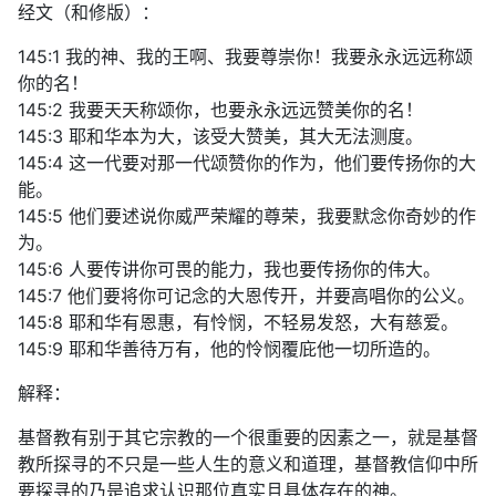
经文（和修版）：
145:1 我的神、我的王啊、我要尊崇你！我要永永远远称颂
你的名！
145:2 我要天天称颂你，也要永永远远赞美你的名！
145:3 耶和华本为大，该受大赞美，其大无法测度。
145:4 这一代要对那一代颂赞你的作为，他们要传扬你的大
能。
145:5 他们要述说你威严荣耀的尊荣，我要默念你奇妙的作
为。
145:6 人要传讲你可畏的能力，我也要传扬你的伟大。
145:7 他们要将你可记念的大恩传开，并要高唱你的公义。
145:8 耶和华有恩惠，有怜悯，不轻易发怒，大有慈爱。
145:9 耶和华善待万有，他的怜悯覆庇他一切所造的。
解释：
基督教有别于其它宗教的一个很重要的因素之一，就是基督
教所探寻的不只是一些人生的意义和道理，基督教信仰中所
要探寻的乃是追求认识那位真实且具体存在的神。