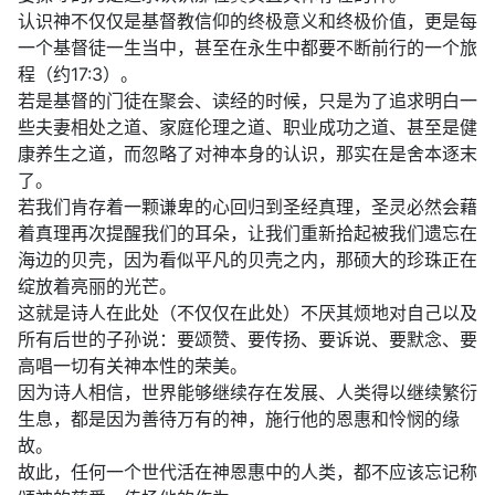
认识神不仅仅是基督教信仰的终极意义和终极价值，更是每
一个基督徒一生当中，甚至在永生中都要不断前行的一个旅
程（约17:3）。
若是基督的门徒在聚会、读经的时候，只是为了追求明白一
些夫妻相处之道、家庭伦理之道、职业成功之道、甚至是健
康养生之道，而忽略了对神本身的认识，那实在是舍本逐末
了。
若我们肯存着一颗谦卑的心回归到圣经真理，圣灵必然会藉
着真理再次提醒我们的耳朵，让我们重新拾起被我们遗忘在
海边的贝壳，因为看似平凡的贝壳之内，那硕大的珍珠正在
绽放着亮丽的光芒。
这就是诗人在此处（不仅仅在此处）不厌其烦地对自己以及
所有后世的子孙说：要颂赞、要传扬、要诉说、要默念、要
高唱一切有关神本性的荣美。
因为诗人相信，世界能够继续存在发展、人类得以继续繁衍
生息，都是因为善待万有的神，施行他的恩惠和怜悯的缘
故。
故此，任何一个世代活在神恩惠中的人类，都不应该忘记称