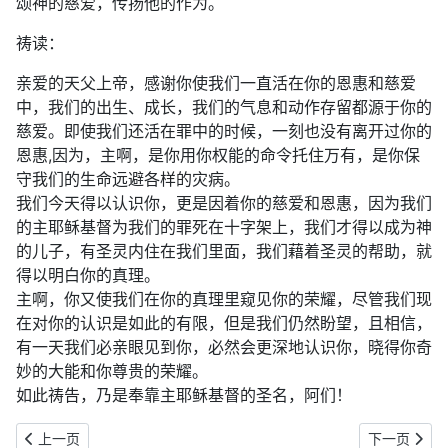
颂神的慈爱，传扬他的作为。
祷读：
亲爱的天父上帝，感谢你使我们一直活在你的恩惠和慈爱
中，我们的出生、成长，我们的气息和动作存留都源于你的
慈爱。即使我们还活在罪中的时候，一刻也没有离开过你的
恩惠,因为，主啊，是你用你权能的命令托住万有，是你保
守我们的生命远避各样的灾病。
我们今天得以认识你，更是因着你的慈爱和恩惠，因为我们
的主耶稣基督为我们的罪死在十字架上，我们才得以成为神
的儿子，有圣灵内住在我们里面，我们藉着圣灵的帮助，就
得以明白你的真理。
主啊，你又使我们在你的真理里窥见你的荣耀，尽管我们现
在对你的认识是如此的有限，但是我们仍然盼望，且相信，
有一天我们必亲眼见到你，必然会更深地认识你，晓得你奇
妙的大能和你尊贵的荣耀。
如此祷告，乃是奉靠主耶稣基督的圣名，阿们！
上一篇文章: 2019年12月24日：耶和华的国是永远的国（诗145:10-
下一篇文章: 
上一页
下一页