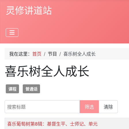
灵修讲道站
我在这里：
首页
节目
喜乐树全人成长
喜乐树全人成长
课程
普通话
搜索标题
筛选
清除
标题
喜乐葡萄树第8辑：基督生平、士师记、单元