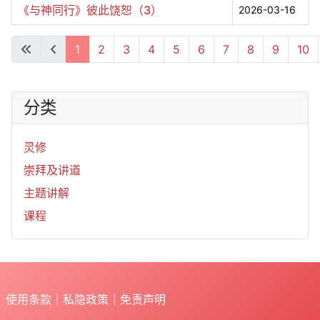
《与神同行》彼此饶恕（3）
2026-03-16
文章列表
1
2
3
4
5
6
7
8
9
10
第 1 页 共 55 页
分类
灵修
崇拜及讲道
主题讲解
课程
使用条款
｜
私隐政策
｜
免责声明