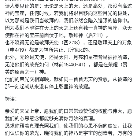
诗人要见证的是：无论是天上的天，还是高处，都没有高过
神的宝座，任何时候，若我们将眼目移向这些目光的极处，
以为那就是我们当敬拜的，我们必然会陷入错谬的信仰中。
因为我们不晓得在天上的天之上还有独一真神的宝座，众天
使都在神的宝座前面伏于地，敬拜神（启7:11）。
也不晓得无论是敬拜天使（西2:18），还是敬拜天上的万象
（申4:19）都是为神所禁止、所恨恶的。
此外，无论是天使，还是太阳、月亮和星宿皆是被神所造，
无论他们的荣光如何（林前15:40-41），都是在荣耀（赞
美的原意之一）神。
他们的荣光交相辉映，就如同一首首无声的赞歌，从被造的
那一刻起就从来没有停止彰显神的荣耀。
祷读：
亲爱的天父上帝，愿我们的口常常颂赞你的权能与伟大，愿
我们的心思意念都能够充满你奇妙的真理。
恳求你藉着真理光照我们，使我们的心思不偏向虚妄，让我
们认识你的荣光，晓得我们的神乃是宇宙的创造者，万有的