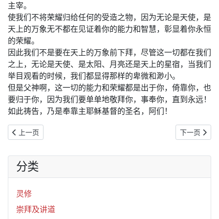
主宰。
使我们不将荣耀归给任何的受造之物，因为无论是天使，是
天上的万象无不都在见证着你的能力和智慧，彰显着你永恒
的荣耀。
因此我们不是要在天上的万象前下拜，尽管这一切都在我们
之上，无论是天使、是太阳、月亮还是天上的星宿，当我们
举目观看的时候，我们都显得那样的卑微和渺小。
但是父神啊，这一切的能力和荣耀都是出于你，倚靠你，也
要归于你，因为我们要单单地敬拜你，事奉你，直到永远！
如此祷告，乃是奉靠主耶稣基督的圣名，阿们！
上一篇文章: 2019年12月29日：地上的赞歌（诗148:7-14）
下一篇文章: 
上一页
下一页
分类
灵修
崇拜及讲道