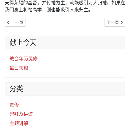
天得荣耀的基督，并传祂为主，就能吸引万人归祂。如果在
我们身上将祂高举，则也能吸引人来归主。
上一篇文章: 2019年12月24日：分给基督
下一篇文章: 
上一页
下一页
献上今天
教会年历灵修
每日天粮
分类
灵修
崇拜及讲道
主题讲解