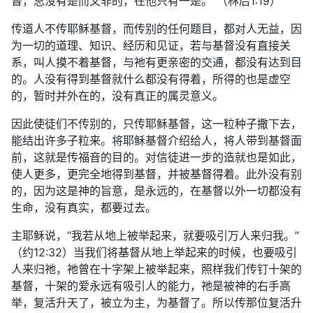
督，总没有是而又非的，在他只有一是。”（林后1:19）
传道人不传耶稣基督，而传别的任何题目，都对人无益，因
为一切的道理、知识、经历和见证，若与基督没有直接关
系，叫人摸不着基督，与祂有更亲密的交通，都没有达到目
的。人没有得到基督就什么都没有得着，所得的也是虚空
的，暂时并外在的，没有真正的属灵意义。
因此使徒们不传别的，只传耶稣基督，这一粒种子撒下去，
能结出许多子粒来。将耶稣基督介绍给人，将人带到基督面
前，这就是传福音的目的。对信徒进一步的造就也是如此，
使人更多，更完全地得到基督，并被基督得着。此外没有别
的，因为这是神的旨意，是永远的，在基督以外一切都没有
生命，没有真实，都要过去。
主耶稣说，“我若从地上被举起来，就要吸引万人来归我。”
（约12:32）当我们将基督从地上举起来的时候，也要吸引
人来归祂，祂曾在十字架上被举起来，照样我们传钉十架的
基督，十架的爱永远有吸引人的能力，祂是被神的右手高
举，复活升天了，被立为主，为基督了。所以传那位复活升