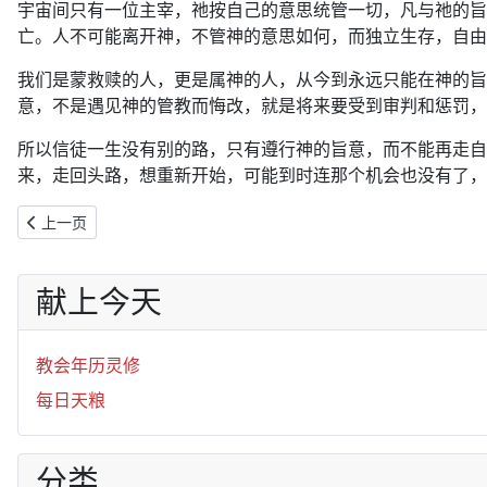
宇宙间只有一位主宰，祂按自己的意思统管一切，凡与祂的旨
亡。人不可能离开神，不管神的意思如何，而独立生存，自由
我们是蒙救赎的人，更是属神的人，从今到永远只能在神的旨
意，不是遇见神的管教而悔改，就是将来要受到审判和惩罚，
所以信徒一生没有别的路，只有遵行神的旨意，而不能再走自
来，走回头路，想重新开始，可能到时连那个机会也没有了，
上一篇文章: 2019年12月23日：传扬基督
上一页
献上今天
教会年历灵修
每日天粮
分类