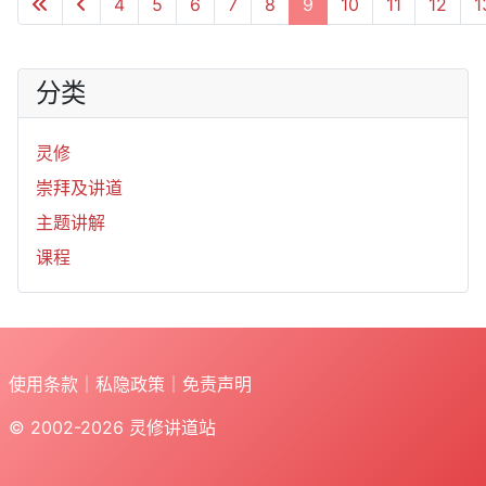
4
5
6
7
8
9
10
11
12
1
第 9 页 共 19 页
分类
灵修
崇拜及讲道
主题讲解
课程
使用条款
｜
私隐政策
｜
免责声明
© 2002-2026
灵修讲道站