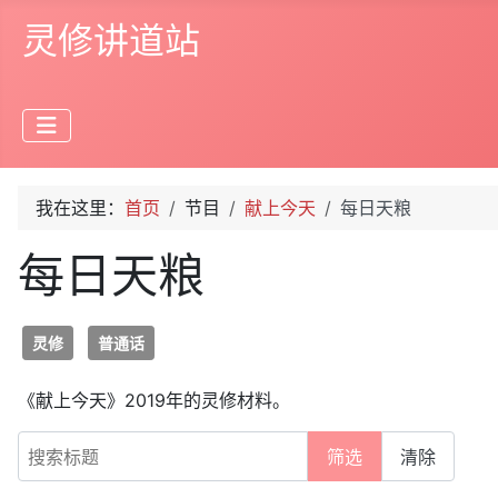
灵修讲道站
我在这里：
首页
节目
献上今天
每日天粮
每日天粮
灵修
普通话
《献上今天》2019年的灵修材料。
搜索标题
筛选
清除