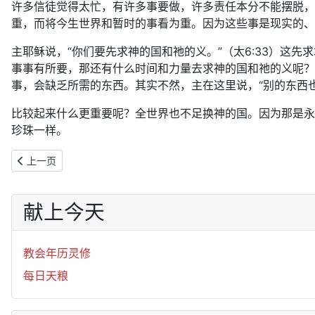
许多信徒觉得太忙，有许多事要做，许多责任本分不能摆脱，
重，而将今生世界和暂时的事看为重。因为这些事是现实的、
主耶稣说，“你们要先求神的国和祂的义。”（太6:33）这
事事有所要，那还有什么时间和力量去求神的国和祂的义呢？
事，会缺乏所需的东西。其实不然，主在这里说，“别的东西
比较起来什么更重要呢？全世界也不足换神的国。因为那是永
珍珠一样。
上一篇文章: 2019年12月14日：事神作王
上一页
献上今天
教会年历灵修
每日天粮