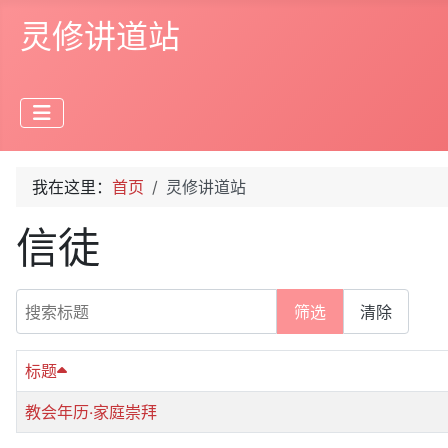
灵修讲道站
我在这里：
首页
灵修讲道站
信徒
搜索标题
筛选
清除
标题
教会年历‧家庭崇拜